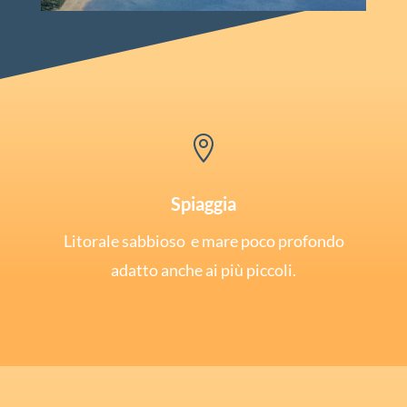

Spiaggia
Litorale sabbioso e mare poco profondo
adatto anche ai più piccoli.